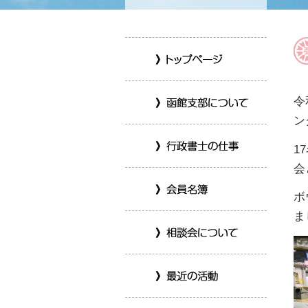
令
ン
1
会
ボ
ま