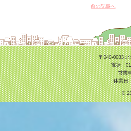
前の記事へ
〒040-003
電話 013
営業時
休業日
© 