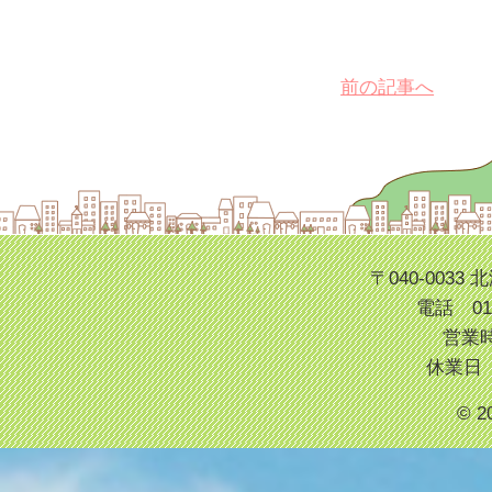
前の記事へ
〒040-003
電話 013
営業時
休業日
© 